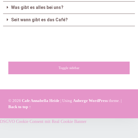
Was gibt es alles bei uns?
Seit wann gibt es das Café?
Toggle sidebar
© 2026
Cafe Annabella Heide
|
Using
Auberge
WordPress
theme.
|
Back to top ↑
DSGVO Cookie Consent mit Real Cookie Banner